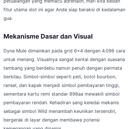
petualangan yang memacu adrenalin, mari kita bedah
fitur utama slot ini agar Anda siap beraksi di kedalaman
gua.
Mekanisme Dasar dan Visual
Dyna Mule dimainkan pada grid 6×4 dengan 4.096 cara
untuk menang. Visualnya sangat kental dengan suasana
tambang yang berdebu namun penuh dengan permata
berkilau. Simbol-simbol seperti peti, botol bourbon,
ransel, dan kapak menjadi simbol pembayaran tinggi,
sementara kartu remi standar 898aa mewakili simbol
pembayaran rendah. Kehadiran sang keledai mekanis
sebagai simbol Wild menambah keunikan tersendiri,
bergerak di layar dengan membawa potensi
kemenangan yang dinamis.