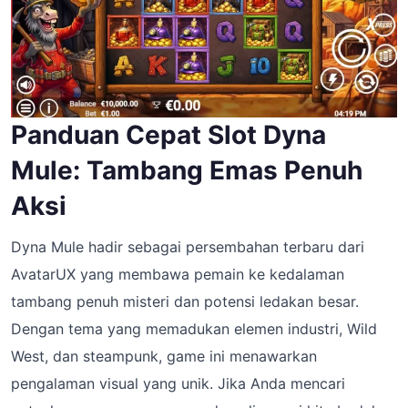
Panduan Cepat Slot Dyna
Mule: Tambang Emas Penuh
Aksi
Dyna Mule hadir sebagai persembahan terbaru dari
AvatarUX yang membawa pemain ke kedalaman
tambang penuh misteri dan potensi ledakan besar.
Dengan tema yang memadukan elemen industri, Wild
West, dan steampunk, game ini menawarkan
pengalaman visual yang unik. Jika Anda mencari