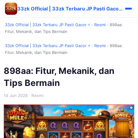
33zk Official | 33zk Terbaru JP Pasti Gacor ⚡
33zk Official | 33zk Terbaru JP Pasti Gacor ⚡
›
Resmi
›
898aa:
Fitur, Mekanik, dan Tips Bermain
33zk Official | 33zk Terbaru JP Pasti Gacor ⚡
›
Resmi
›
898aa:
Fitur, Mekanik, dan Tips Bermain
898aa: Fitur, Mekanik, dan
Tips Bermain
14 Jun 2026
· Resmi