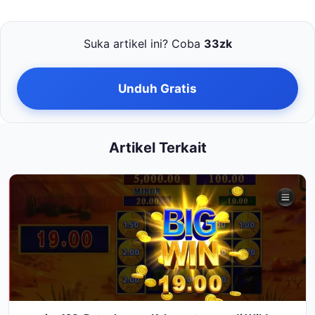
Suka artikel ini? Coba
33zk
Unduh Gratis
Artikel Terkait